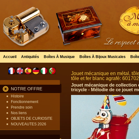
Accueil
Antiquités
Boîtes À Musique
Boîtes À Bijoux Musicales
Boît
Jouet mécanique en métal, tôle
tôle et fer blanc agrafé: 60170
Jouet mécanique de collection e
NOTRE OFFRE
tricycle - Mélodie de ce jouet 
Histoire
Fonctionnement
Prendre soin
Nos liens
OBJETS DE CURIOSITE
NOUVEAUTES 2026