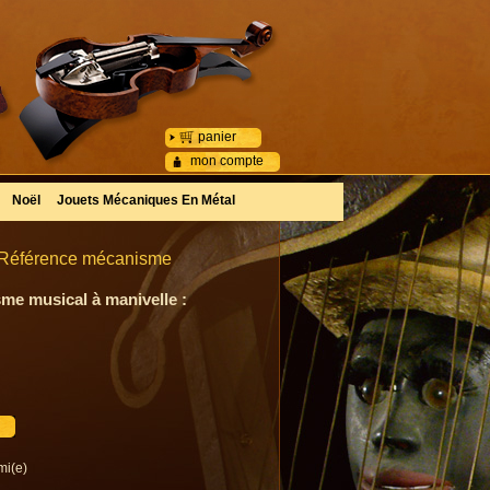
panier
mon compte
Noël
Jouets Mécaniques En Métal
- Référence mécanisme
me musical à manivelle :
mi(e)