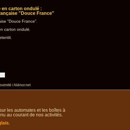
 en carton ondulé :
rançaise "Douce France"
aise "Douce France".
en carton ondulé.
tentit.
oximité / Aliénor.net
r les automates et les boîtes à
nu au courant de nos activités.
lais
.