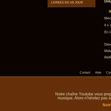
Dét
LIVREES EN UN JOUR
m
Méc
Il s
En t
Dime
Mélo
Réf
Contact
Aide
Con
Notre chaîne Youtube vous prop
musique. Alors n'hésitez pas à
Notr