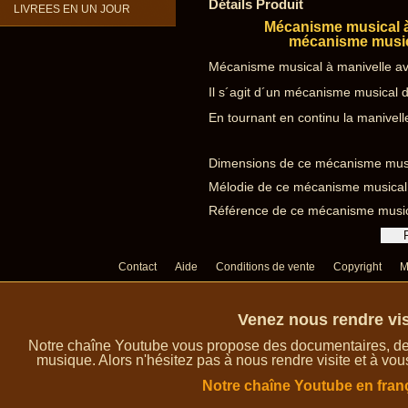
Détails Produit
LIVREES EN UN JOUR
Mécanisme musical à 
mécanisme musica
Mécanisme musical à manivelle av
Il s´agit d´un mécanisme musical 
En tournant en continu la manivell
Dimensions de ce mécanisme music
Mélodie de ce mécanisme musical 
Référence de ce mécanisme musi
Contact
Aide
Conditions de vente
Copyright
M
Venez nous rendre vis
Notre chaîne Youtube vous propose des documentaires, des 
musique. Alors n'hésitez pas à nous rendre visite et à vou
Notre chaîne Youtube en fran