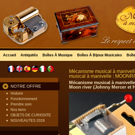
Accueil
Antiquités
Boîtes À Musique
Boîtes À Bijoux Musicales
Boît
Mécanisme musical à manivell
musical à manivelle : MOON
Mécanisme musical à manivelle 
NOTRE OFFRE
Moon river (Johnny Mercer et H
Histoire
Fonctionnement
Prendre soin
Nos liens
OBJETS DE CURIOSITE
NOUVEAUTES 2026