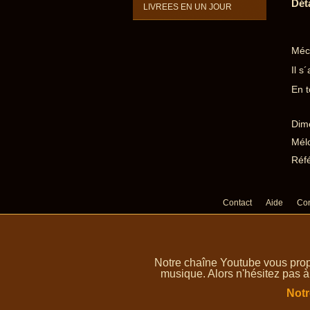
Dét
LIVREES EN UN JOUR
Méca
Il s
En t
Dime
Mélo
Réf
Contact
Aide
Con
Notre chaîne Youtube vous prop
musique. Alors n'hésitez pas à
Notr