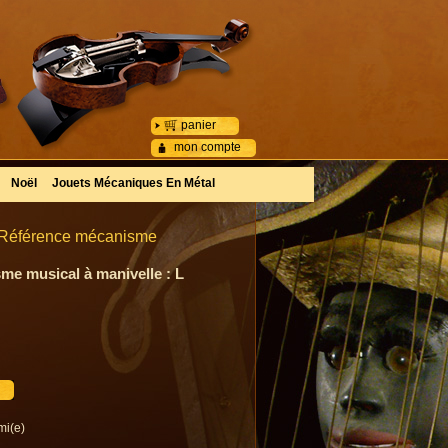
panier
mon compte
Noël
Jouets Mécaniques En Métal
- Référence mécanisme
me musical à manivelle : L
mi(e)