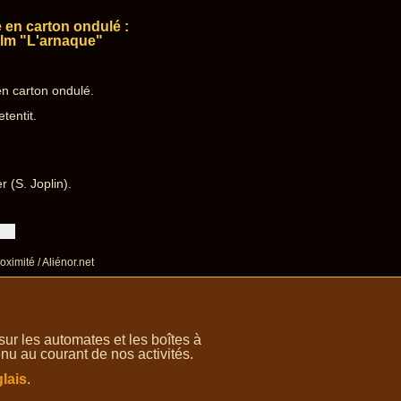
 en carton ondulé :
ilm "L'arnaque"
en carton ondulé.
tentit.
 (S. Joplin).
oximité / Aliénor.net
r les automates et les boîtes à
nu au courant de nos activités.
lais
.