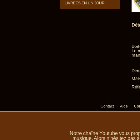
LIVREES EN UN JOUR
Dét
Boît
Le 
mani
Dime
Mélo
Réfé
Contact
Aide
Con
Notre chaîne Youtube vous prop
musique. Alors n'hésitez pas à