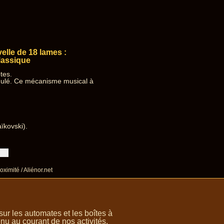
lle de 18 lames :
lassique
tes.
dulé. Ce mécanisme musical à
ïkovski).
oximité / Aliénor.net
r les automates et les boîtes à
nu au courant de nos activités.