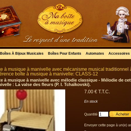
Boîtes À Bijoux Musicales
Boîtes Pour Enfants
Automates
Accessoires
te à musique à manivelle avec mécanisme musical traditionnel 
érence boîte à musique à manivelle: CLASS-12
te à musique à manivelle avec mélodie classique - Mélodie de cet
velle : La valse des fleurs (P. I. Tchaïkovski).
7
.00
€
T.T.C.
En stock
Quantité
Envoyer cette page à un(e) a