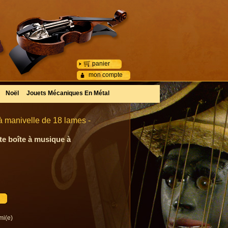
panier
mon compte
Noël
Jouets Mécaniques En Métal
à manivelle de 18 lames -
te boîte à musique à
mi(e)