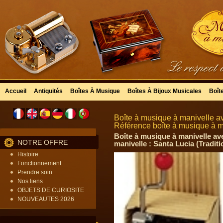
Accueil
Antiquités
Boîtes À Musique
Boîtes À Bijoux Musicales
Boît
Boîte à musique à manivelle a
Référence boîte à musique à 
Boîte à musique à manivelle ave
NOTRE OFFRE
manivelle : Santa Lucia (Traditi
Histoire
Fonctionnement
Prendre soin
Nos liens
OBJETS DE CURIOSITE
NOUVEAUTES 2026