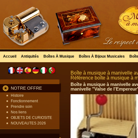
Accueil
Antiquités
Boîtes À Musique
Boîtes À Bijoux Musicales
Boît
Boîte à musique à manivelle a
Référence boîte à musique à 
Boîte à musique à manivelle ave
NOTRE OFFRE
manivelle "Valse de l'Empereur"
Histoire
Fonctionnement
Prendre soin
Nos liens
OBJETS DE CURIOSITE
NOUVEAUTES 2026