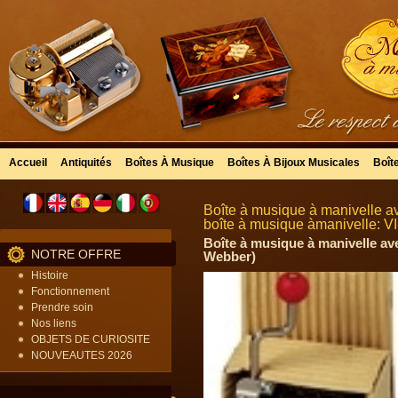
Accueil
Antiquités
Boîtes À Musique
Boîtes À Bijoux Musicales
Boît
Boîte à musique à manivelle a
boîte à musique àmanivelle: V
Boîte à musique à manivelle av
NOTRE OFFRE
Webber)
Histoire
Fonctionnement
Prendre soin
Nos liens
OBJETS DE CURIOSITE
NOUVEAUTES 2026