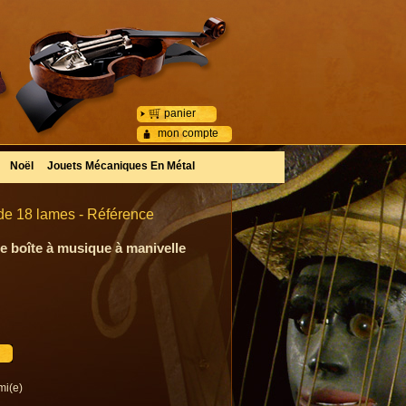
panier
mon compte
Noël
Jouets Mécaniques En Métal
de 18 lames - Référence
e boîte à musique à manivelle
mi(e)