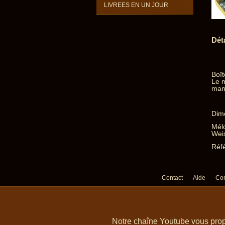
LIVREES EN UN JOUR
Dét
Boît
Le 
mani
Dime
Mélo
Weis
Réfé
Contact
Aide
Con
Notre chaîne Youtube vous prop