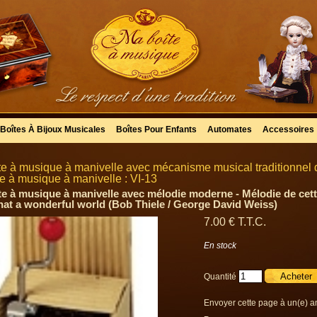
Boîtes À Bijoux Musicales
Boîtes Pour Enfants
Automates
Accessoires
te à musique à manivelle avec mécanisme musical traditionnel 
te à musique à manivelle : VI-13
te à musique à manivelle avec mélodie moderne - Mélodie de cett
hat a wonderful world (Bob Thiele / George David Weiss)
7
.00
€
T.T.C.
En stock
Quantité
Envoyer cette page à un(e) a