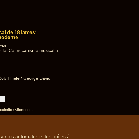
al de 18 lames:
 moderne
tes.
dulé. Ce mécanisme musical à
(Bob Thiele / George David
oximité / Aliénor.net
r les automates et les boîtes à