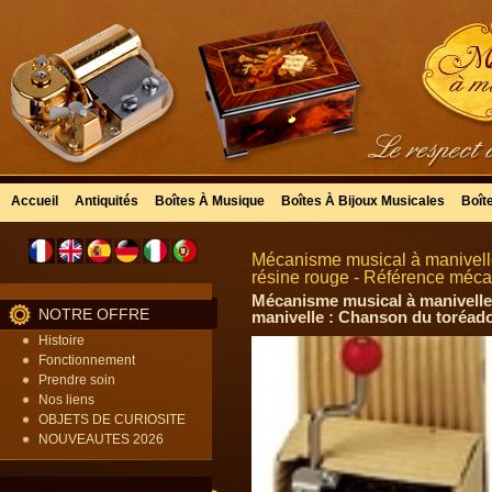
Accueil
Antiquités
Boîtes À Musique
Boîtes À Bijoux Musicales
Boît
Mécanisme musical à manivell
résine rouge - Référence méc
Mécanisme musical à manivelle
NOTRE OFFRE
manivelle : Chanson du toréado
Histoire
Fonctionnement
Prendre soin
Nos liens
OBJETS DE CURIOSITE
NOUVEAUTES 2026