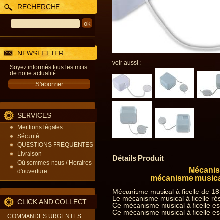
RECHERCHE
NEWSLETTER
voir aussi :
Soyez informés tous les mois
de notre actualité :
SERVICES
Mentions légales
Sécurité
QUESTIONS FREQUENTES
Livraison
Détails Produit
Où sommes-nous / Horaires
Mécanism
d'ouverture
mécanisme musical
Mécanisme musical à ficelle de 18
Le mécanisme musical à ficelle rés
CLICK AND COLLECT
Ce mécanisme musical à ficelle est
Ce mécanisme musical à ficelle est
COMMANDES URGENTES