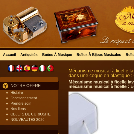
Accueil
Antiquités
Boîtes À Musique
Boîtes À Bijoux Musicales
Boît
Mécanisme musical à ficelle l
dans une coque en plastique :
Mécanisme musical à ficelle la
NOTRE OFFRE
mécanisme musical à ficelle : 
Histoire
Fonctionnement
Prendre soin
Nos liens
OBJETS DE CURIOSITE
NOUVEAUTES 2026