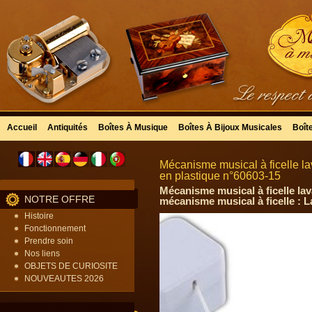
Accueil
Antiquités
Boîtes À Musique
Boîtes À Bijoux Musicales
Boît
Mécanisme musical à ficelle l
en plastique n°60603-15
Mécanisme musical à ficelle la
NOTRE OFFRE
mécanisme musical à ficelle : La
Histoire
Fonctionnement
Prendre soin
Nos liens
OBJETS DE CURIOSITE
NOUVEAUTES 2026