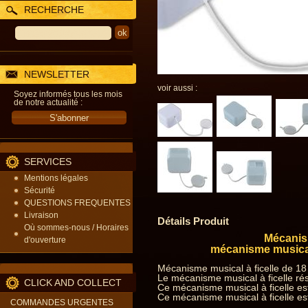
RECHERCHE
NEWSLETTER
voir aussi :
Soyez informés tous les mois
de notre actualité :
SERVICES
Mentions légales
Sécurité
QUESTIONS FREQUENTES
Livraison
Détails Produit
Où sommes-nous / Horaires
Mécanism
d'ouverture
mécanisme musical
Mécanisme musical à ficelle de 18
Le mécanisme musical à ficelle rés
CLICK AND COLLECT
Ce mécanisme musical à ficelle est
Ce mécanisme musical à ficelle est
COMMANDES URGENTES