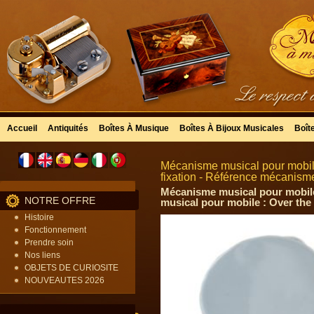
Accueil
Antiquités
Boîtes À Musique
Boîtes À Bijoux Musicales
Boît
Mécanisme musical pour mobil
fixation - Référence mécanism
Mécanisme musical pour mobile
NOTRE OFFRE
musical pour mobile : Over the 
Histoire
Fonctionnement
Prendre soin
Nos liens
OBJETS DE CURIOSITE
NOUVEAUTES 2026