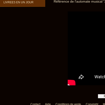
Référence de l'automate musical 
LIVREES EN UN JOUR
Contact
Aide
Conditions de vente
Copyright
M