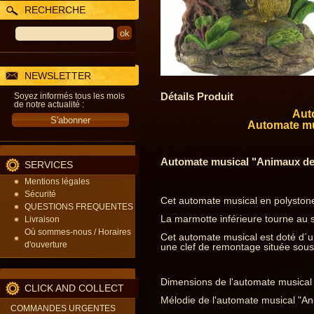
RECHERCHE
NEWSLETTER
Détails Produit
Soyez informés tous les mois
de notre actualité :
Aut
Automate mu
Automate musical "Animaux des
SERVICES
Mentions légales
Sécurité
Cet automate musical en polyston
QUESTIONS FREQUENTES
La marmotte inférieure tourne au 
Livraison
Où sommes-nous / Horaires
Cet automate musical est doté d´un
d'ouverture
une clef de remontage située sous 
Dimensions de l'automate musical
CLICK AND COLLECT
Mélodie de l'automate musical "Ani
COMMANDES URGENTES