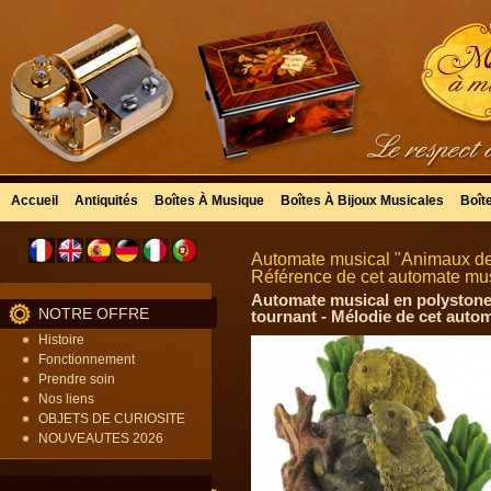
Accueil
Antiquités
Boîtes À Musique
Boîtes À Bijoux Musicales
Boît
Automate musical "Animaux des
Référence de cet automate mus
Automate musical en polyston
NOTRE OFFRE
tournant - Mélodie de cet auto
Histoire
Fonctionnement
Prendre soin
Nos liens
OBJETS DE CURIOSITE
NOUVEAUTES 2026