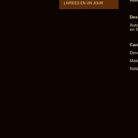
LIVREES EN UN JOUR
Des
Auto
en f
Car
Dim
Mél
Réf