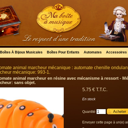
Boîtes À Bijoux Musicales
Boîtes Pour Enfants
Automates
Accessoires
omate animal marcheur mécanique : automate chenille ondulant
cheur mécanique: 993-1.
omate animal marcheur en résine avec mécanisme à ressort - Mé
cheur: sans objet.
5
.75
€
T.T.C.
En stock
Quantité
Envoyer cette page à un(e) a