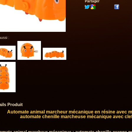
Partager
aussi :
ails Produit
Automate animal marcheur mécanique en résine avec mé
automate chenille marcheuse mécanique avec cle
omate animal marcheur mécanique : automate chenille orange m