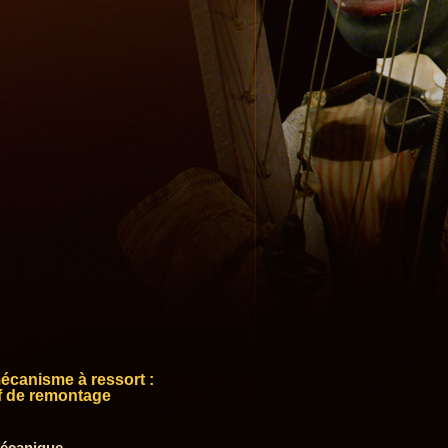
canisme à ressort :
f de remontage
écanique.