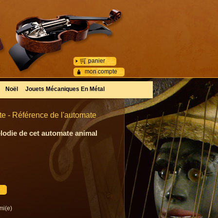
panier
mon compte
Noël
Jouets Mécaniques En Métal
e - Référence de l'automate
lodie de cet automate animal
mi(e)