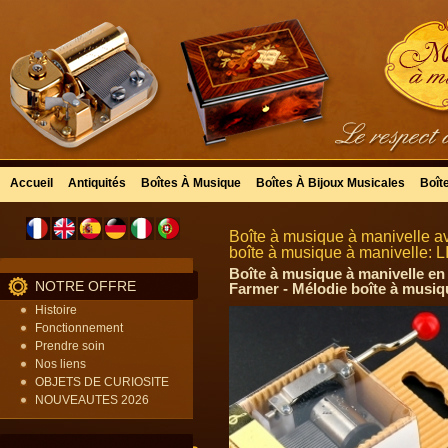
Accueil
Antiquités
Boîtes À Musique
Boîtes À Bijoux Musicales
Boît
Boîte à musique à manivelle 
boîte à musique à manivelle:
Boîte à musique à manivelle e
NOTRE OFFRE
Farmer - Mélodie boîte à musiq
Histoire
Fonctionnement
Prendre soin
Nos liens
OBJETS DE CURIOSITE
NOUVEAUTES 2026