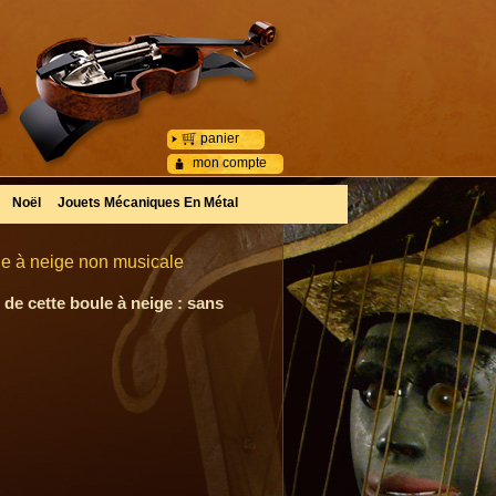
panier
mon compte
Noël
Jouets Mécaniques En Métal
ule à neige non musicale
 de cette boule à neige : sans