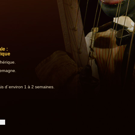
le :
rique
hérique.
llemagne.
is d´environ 1 à 2 semaines.