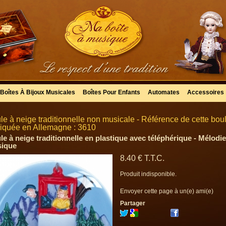
Boîtes À Bijoux Musicales
Boîtes Pour Enfants
Automates
Accessoires
le à neige traditionnelle non musicale - Référence de cette bo
riquée en Allemagne : 3610
le à neige traditionnelle en plastique avec téléphérique - Mélodie
ique
8
.40
€
T.T.C.
Produit indisponible.
Envoyer cette page à un(e) ami(e)
Partager