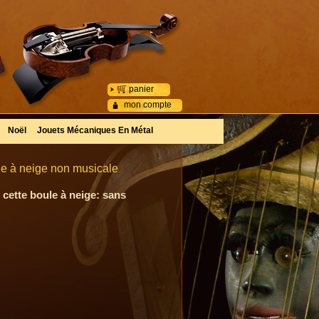
panier
mon compte
Noël
Jouets Mécaniques En Métal
ule à neige non musicale
 cette boule à neige: sans