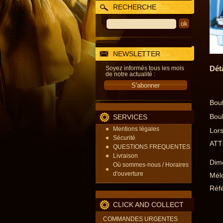
RECHERCHE
NEWSLETTER
Dét
Soyez informés tous les mois
de notre actualité :
Boul
Boul
SERVICES
Mentions légales
Lors
Sécurité
ATTE
QUESTIONS FREQUENTES
Livraison
Dime
Où sommes-nous / Horaires
d'ouverture
Mélo
Réfé
CLICK AND COLLECT
COMMANDES URGENTES