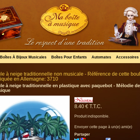
Boîtes À Bijoux Musicales
Boîtes Pour Enfants
Automates
Accessoires
le à neige traditionnelle non musicale - Référence de cette bo
riquée en Allemagne: 3710
le à neige traditionnelle en plastique avec paquebot - Mélodie de
ique
8
.40
€
T.T.C.
Produit indisponible.
Envoyer cette page à un(e) ami(e)
Partager