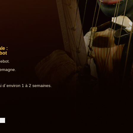
le :
bot
uebot.
llemagne.
i d´environ 1 à 2 semaines.