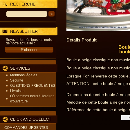
RECHERCHE
NEWSLETTER
Détails Produit
Soyez informés tous les mois
de notre actualité :
Boule
boul
Boule à neige classique non music
Boule à neige classique non music
SERVICES
Mentions légales
Lorsque l´on renverse cette boule,
Sécurité
ATTENTION : cette boule à neige n
QUESTIONS FREQUENTES
Livraison
Dimensions de cette boule à neige
Où sommes-nous / Horaires
d'ouverture
Mélodie de cette boule à neige non
Référence de cette boule à neige
CLICK AND COLLECT
COMMANDES URGENTES