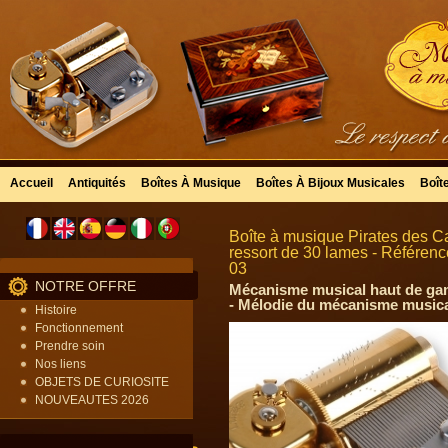
Accueil
Antiquités
Boîtes À Musique
Boîtes À Bijoux Musicales
Boît
Boîte à musique Pirates des C
ressort de 30 lames - Référen
03
NOTRE OFFRE
Mécanisme musical haut de gam
- Mélodie du mécanisme music
Histoire
Fonctionnement
Prendre soin
Nos liens
OBJETS DE CURIOSITE
NOUVEAUTES 2026