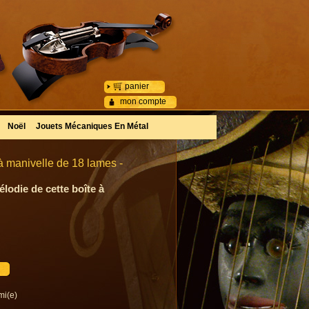
panier
mon compte
Noël
Jouets Mécaniques En Métal
à manivelle de 18 lames -
lodie de cette boîte à
mi(e)