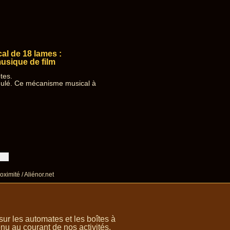
al de 18 lames :
usique de film
tes.
dulé. Ce mécanisme musical à
oximité / Aliénor.net
r les automates et les boîtes à
nu au courant de nos activités.