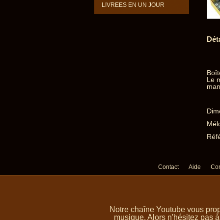
LIVREES EN UN JOUR
Dét
Boît
Le 
mani
Dime
Mélo
Réf
Contact
Aide
Con
Notre chaîne Youtube vous prop
musique. Alors n'hésitez pas à