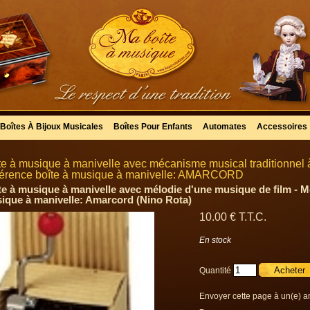
Boîtes À Bijoux Musicales
Boîtes Pour Enfants
Automates
Accessoires
te à musique à manivelle avec mécanisme musical traditionnel 
érence boîte à musique à manivelle: AMARCORD
te à musique à manivelle avec mélodie d'une musique de film - Mé
ique à manivelle: Amarcord (Nino Rota)
10
.00
€
T.T.C.
En stock
Quantité
Envoyer cette page à un(e) a