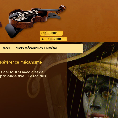
panier
mon compte
Noël
Jouets Mécaniques En Métal
 - Référence mécanisme
ical fourni avec clef de
rolongé fixe : Le lac des