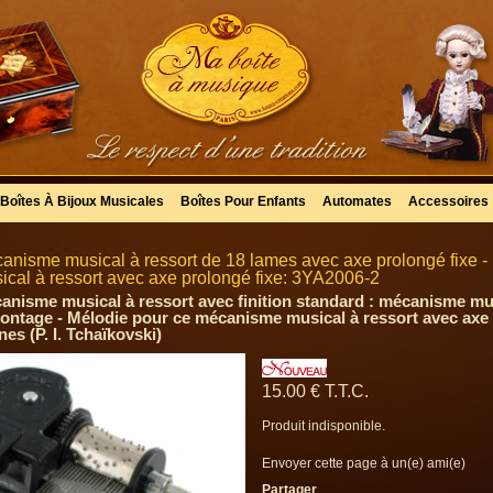
Boîtes À Bijoux Musicales
Boîtes Pour Enfants
Automates
Accessoires
anisme musical à ressort de 18 lames avec axe prolongé fixe
ical à ressort avec axe prolongé fixe: 3YA2006-2
anisme musical à ressort avec finition standard : mécanisme mus
ontage - Mélodie pour ce mécanisme musical à ressort avec axe p
es (P. I. Tchaïkovski)
15
.00
€
T.T.C.
Produit indisponible.
Envoyer cette page à un(e) ami(e)
Partager