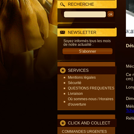
RECHERCHE
NEWSLETTER
Soyez informés tous les mois
de notre actualité :
Dét
Méca
SERVICES
Ce m
Mentions légales
cm)
Sécurité
Long
QUESTIONS FREQUENTES
Livraison
Dime
Où sommes-nous / Horaires
d'ouverture
Mélo
Tcha
Réfé
CLICK AND COLLECT
COMMANDES URGENTES