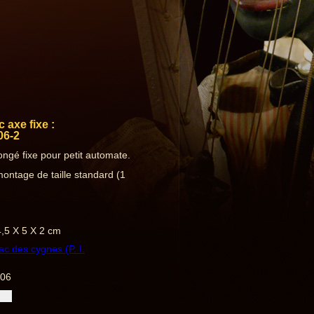
 axe fixe :
06-2
ngé fixe pour petit automate.
ontage de taille standard (1
4,5 X 5 X 2 cm
ac des cygnes (P. I.
006