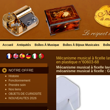
Accueil
Antiquités
Boîtes À Musique
Boîtes À Bijoux Musicales
Boît
Mécanisme musical à ficelle l
en plastique n°60603-68
Mécanisme musical à ficelle la
NOTRE OFFRE
mécanisme musical à ficelle : G
Histoire
Fonctionnement
Prendre soin
Nos liens
OBJETS DE CURIOSITE
NOUVEAUTES 2026