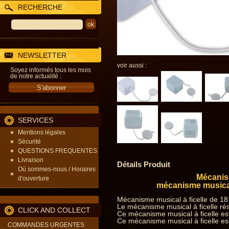
RECHERCHE
NEWSLETTER
voir aussi :
Soyez informés tous les mois
de notre actualité :
SERVICES
Mentions légales
Sécurité
QUESTIONS FREQUENTES
Livraison
Détails Produit
Où sommes-nous / Horaires
Mécanism
d'ouverture
mécanisme musical
Mécanisme musical à ficelle de 18
Le mécanisme musical à ficelle rés
CLICK AND COLLECT
Ce mécanisme musical à ficelle est
Ce mécanisme musical à ficelle est
COMMANDES URGENTES