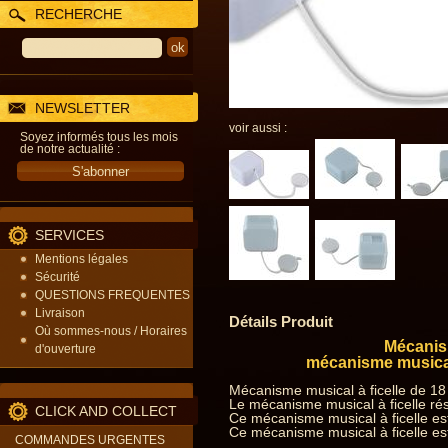
RECHERCHE
NEWSLETTER
voir aussi :
Soyez informés tous les mois
de notre actualité :
SERVICES
Mentions légales
Sécurité
QUESTIONS FREQUENTES
Livraison
Détails Produit
Où sommes-nous / Horaires
Mécanism
d'ouverture
mécanisme musical
Mécanisme musical à ficelle de 18
Le mécanisme musical à ficelle rés
CLICK AND COLLECT
Ce mécanisme musical à ficelle est
Ce mécanisme musical à ficelle est
COMMANDES URGENTES