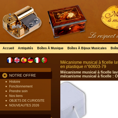
Accueil
Antiquités
Boîtes À Musique
Boîtes À Bijoux Musicales
Boît
Mécanisme musical à ficelle l
en plastique n°60603-79
Mécanisme musical à ficelle la
NOTRE OFFRE
mécanisme musical à ficelle : 
Histoire
Fonctionnement
Prendre soin
Nos liens
OBJETS DE CURIOSITE
NOUVEAUTES 2026