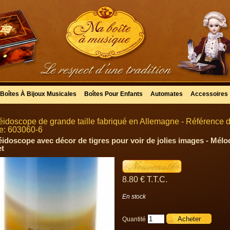
Boîtes À Bijoux Musicales
Boîtes Pour Enfants
Automates
Accessoires
éidoscope de grande taille fabriqué en Allemagne - Référence 
lle: 603060-6
éidoscope avec décor de tigres pour voir de jolies images - Mélo
et
8
.80
€
T.T.C.
En stock
Quantité