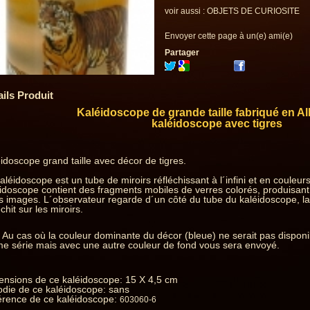
voir aussi :
OBJETS DE CURIOSITE
Envoyer cette page à un(e) ami(e)
Partager
ails Produit
Kaléidoscope de grande taille fabriqué en A
kaléidoscope avec tigres
idoscope grand taille avec décor de tigres.
aléidoscope est un tube de miroirs réfléchissant à l´infini et en couleur
idoscope contient des fragments mobiles de verres colorés, produisant
es images. L´observateur regarde d´un côté du tube du kaléidoscope, la 
échit sur les miroirs.
 Au cas où la couleur dominante du décor (bleue) ne serait pas disponi
 série mais avec une autre couleur de fond vous sera envoyé.
ensions de ce kaléidoscope: 15 X 4,5 cm
die de ce kaléidoscope: sans
érence de ce kaléidoscope:
603060-6