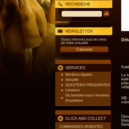
RECHERCHE
NEWSLETTER
Dét
Soyez informés tous les mois
de notre actualité :
Kalé
SERVICES
Mentions légales
Le k
kalé
Sécurité
joli
QUESTIONS FREQUENTES
réfl
Livraison
Où sommes-nous / Horaires
NB :
d'ouverture
même
Dim
CLICK AND COLLECT
Mélo
Réf
COMMANDES URGENTES