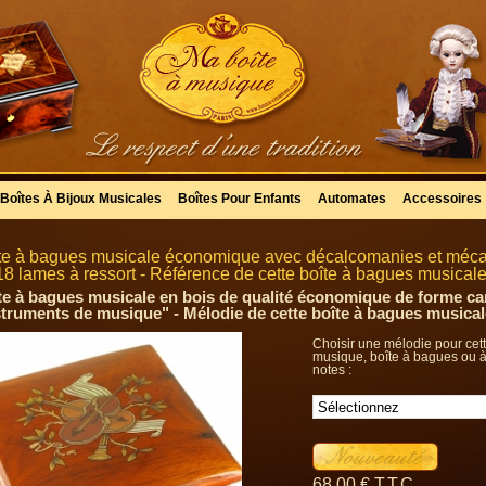
Boîtes À Bijoux Musicales
Boîtes Pour Enfants
Automates
Accessoires
te à bagues musicale économique avec décalcomanies et mécan
18 lames à ressort - Référence de cette boîte à bagues musical
te à bagues musicale en bois de qualité économique de forme c
struments de musique" - Mélodie de cette boîte à bagues musical
Choisir une mélodie pour cett
musique, boîte à bagues ou à
notes :
68
.00
€
T.T.C.