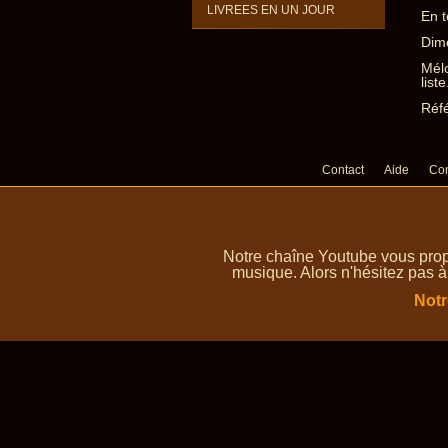
LIVREES EN UN JOUR
En t
Dime
Mélo
liste
Réfé
Contact
Aide
Con
Notre chaîne Youtube vous prop
musique. Alors n'hésitez pas à
Notr