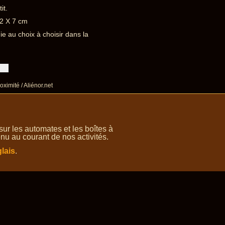
it.
12 X 7 cm
e au choix à choisir dans la
oximité / Aliénor.net
r les automates et les boîtes à
nu au courant de nos activités.
lais
.