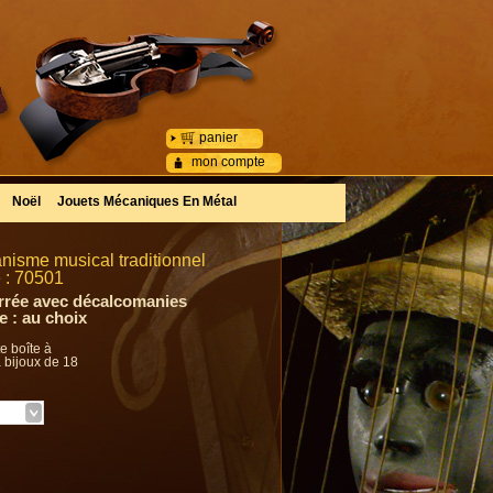
panier
mon compte
Noël
Jouets Mécaniques En Métal
isme musical traditionnel
e : 70501
arrée avec décalcomanies
e : au choix
e boîte à
 bijoux de 18