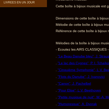
LIVREES EN UN JOUR
Cette boîte à bijoux musicale est g
Dimensions de cette boîte à bijoux
Mélodie de cette boîte à bijoux mus
Référence de cette boîte à bijoux
Mélodies de la boîte à bijoux music
- Ecoutez les AIRS CLASSIQUES -
.
"Le Beau Danube bleu", J. Strau
.
"Le lac des Cygnes", P. I. Tchaïko
.
"Cinquième Symphonie", L.V. Be
.
"Flots du Danube", J. Ivanovici
.
"Canon", J. Pachelbel
.
"Pour Elise", L.V. Beethoven
.
"Petite musique de nuit", W.-A. M
.
"Humoresque", A. Dvorak