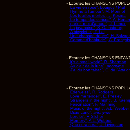
- Ecoutez les CHANSONS POPUL
.
"La vie en rose", Louiguy / Piaf
.
"Hymne à l'amour", M. Monnot
.
"Les feuilles mortes", J. Kosma
.
"Le temps des cerises", A. Renar
.
"parlez-moi d'amour", J. Lenoir
.
"La javanaise", S. Gainsbourg
.
"A bicyclette", F. Lai
.
"Une chanson douce", H. Salvad
.
"Comme d'habitude", C. François
- Ecoutez les CHANSONS ENFANT
.
"it's a small world", R. Sherman
.
"Au clair de la lune",
anonyme
.
"J'ai du bon tabac", C. de l'Attaig
- Ecoutez les CHANSONS POPUL
.
"Edelweiss", R. Rodgers
.
"Love me tender", E. Presley
.
"Strangers in the night", B. Kaem
.
"Fascination", F. Manning
.
"Music of the night", A.L. Webber
.
"Dixie Land",
anonyme
.
"Lorelei", F. Silcher
.
"Memory", A.L. Webber
.
"Que sera sera", J. Livingston