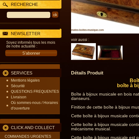
RECHERCHE
NEWSLETTER
voir aussi :
Soyez informés tous les mois
de notre actualité :
Détails Produit
SERVICES
Boît
Mentions légales
boîte à b
Sécurité
QUESTIONS FREQUENTES
Boîte à bijoux musicale en bois nat
Livraison
danseurs.
Où sommes-nous / Horaires
Finition de cette boîte à bijoux musi
d'ouverture
Cette boîte à bijoux musicale con
Cette boîte à bijoux musicale cont
CLICK AND COLLECT
mécanisme musical.
COMMANDES URGENTES
Cette boîte à bijoux musicale est g