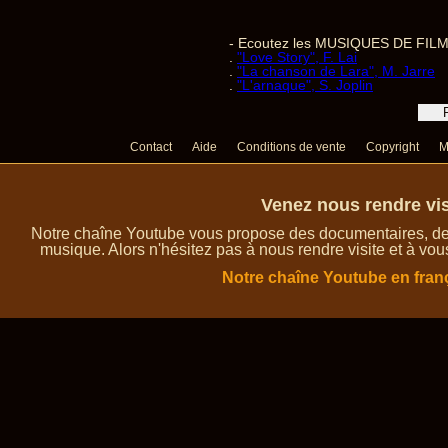
- Ecoutez les MUSIQUES DE FILM
.
"Love Story", F. Lai
.
"La chanson de Lara", M. Jarre
.
"L'arnaque", S. Joplin
Contact
Aide
Conditions de vente
Copyright
M
Venez nous rendre vis
Notre chaîne Youtube vous propose des documentaires, des 
musique. Alors n'hésitez pas à nous rendre visite et à vou
Notre chaîne Youtube en fran