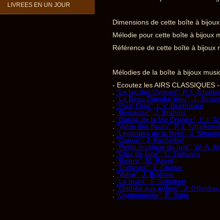
LIVREES EN UN JOUR
Dimensions de cette boîte à bijoux
Mélodie pour cette boîte à bijoux m
Référence de cette boîte à bijoux 
Mélodies de la boîte à bijoux music
- Ecoutez les AIRS CLASSIQUES -
.
"Le lac des Cygnes", P. I. Tchaïko
.
"Le Beau Danube bleu", J. Strau
.
"Pour Elise", L.V. Beethoven
.
"Berceuse", J. Brahms
.
"Danse de la fée Dragée", P. I. T
.
"Valse des fleurs", P. I. Tchaïkovs
.
"Légendes de la forêt", J. Straus
.
"Canon", J. Pachelbel
.
"Petite musique de nuit", W.-A. M
.
"Clair de lune", C. Debussy
.
"Bolero", M. Ravel
.
"Tristesse", F. Chopin
.
"Valse", J. Brahms
.
"La truite", F. Schubert
.
"Orphée aux enfers", J. Offenba
.
"Gymnopédie", E. Satie