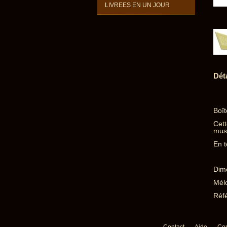
LIVREES EN UN JOUR
Dét
Boît
Cett
musi
En t
Dime
Mélo
Réfé
Contact
Aide
Con