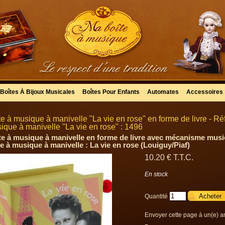
Boîtes À Bijoux Musicales
Boîtes Pour Enfants
Automates
Accessoires
te à musique à manivelle "La vie en rose" en forme de livre - Ré
ique à manivelle "La vie en rose" : 1496
te à musique à manivelle en forme de livre avec mécanisme musica
te à musique à manivelle : La vie en rose (Louiguy/Piaf)
10
.20
€
T.T.C.
En stock
Quantité
Envoyer cette page à un(e) a