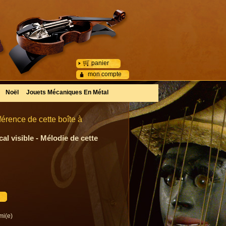
panier
mon compte
Noël
Jouets Mécaniques En Métal
férence de cette boîte à
l visible - Mélodie de cette
mi(e)