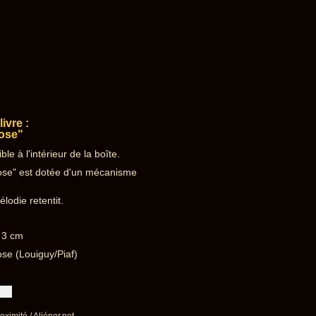
ivre :
rose"
e à l'intérieur de la boîte.
 ose" est dotée d'un mécanisme
lodie retentit.
X 3 cm
ose (Louiguy/Piaf)
oximité / Aliénor.net