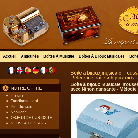
Accueil
Antiquités
Boîtes À Musique
Boîtes À Bijoux Musicales
Boît
Boîte à bijoux musicale Trouss
Référence boîte à bijoux music
Boîte à bijoux musicale Trousse
NOTRE OFFRE
avec Ninon dansante - Mélodie de
Histoire
Fonctionnement
Prendre soin
Nos liens
OBJETS DE CURIOSITE
NOUVEAUTES 2026