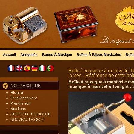
Accueil
Antiquités
Boîtes À Musique
Boîtes À Bijoux Musicales
Boît
Boîte à musique à manivelle Tw
lames - Référence de cette boî
Boîte à musique à manivelle ave
NOTRE OFFRE
musique à manivelle Twilight : 
Histoire
Fonctionnement
Prendre soin
Nos liens
OBJETS DE CURIOSITE
NOUVEAUTES 2026