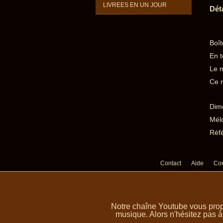
LIVREES EN UN JOUR
Dét
Boît
En t
Le m
Ce m
Dime
Mélo
Réfé
Contact
Aide
Con
Notre chaîne Youtube vous prop
musique. Alors n'hésitez pas à