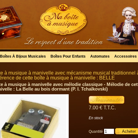
Boîtes À Bijoux Musicales
Boîtes Pour Enfants
Automates
Accessoires
te à musique à manivelle avec mécanisme musical traditionnel 
érence de cette boîte à musique à manivelle : BELLE
te à musique à manivelle avec mélodie classique - Mélodie de cet
velle : La Belle au bois dormant (P. I. Tchaïkovski)
7
.00
€
T.T.C.
En stock
Quantité