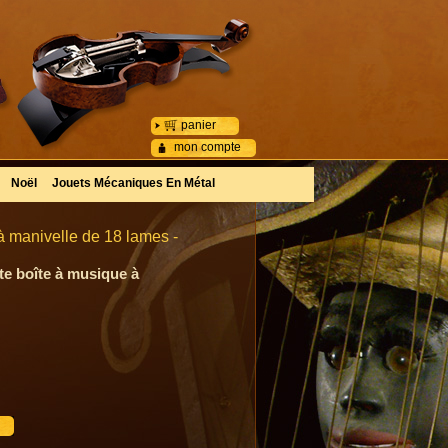
panier
mon compte
Noël
Jouets Mécaniques En Métal
à manivelle de 18 lames -
te boîte à musique à