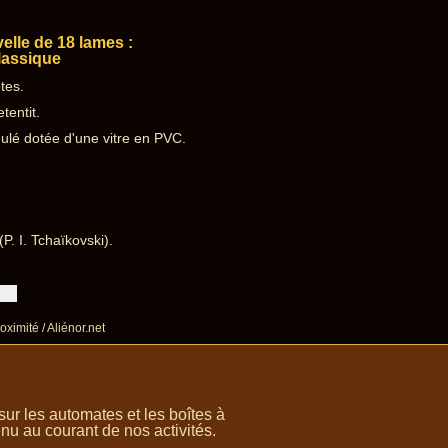
lle de 18 lames :
lassique
tes.
tentit.
ulé dotée d'une vitre en PVC.
P. I. Tchaïkovski).
oximité / Aliénor.net
r les automates et les boîtes à
nu au courant de nos activités.