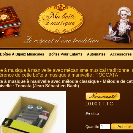
Boîtes À Bijoux Musicales
Boîtes Pour Enfants
Automates
Accessoires
te à musique à manivelle avec mécanisme musical traditionnel 
érence de cette boîte à musique à manivelle : TOCCATA
te à musique à manivelle avec mélodie classique - Mélodie de cet
ivelle : Toccata (Jean Sébastien Bach)
10
.00
€
T.T.C.
En stock
Quantité