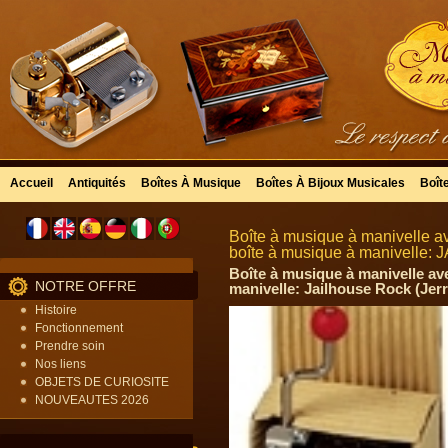
Accueil
Antiquités
Boîtes À Musique
Boîtes À Bijoux Musicales
Boît
Boîte à musique à manivelle a
boîte à musique à manivelle: J
Boîte à musique à manivelle av
NOTRE OFFRE
manivelle: Jailhouse Rock (Jerr
Histoire
Fonctionnement
Prendre soin
Nos liens
OBJETS DE CURIOSITE
NOUVEAUTES 2026