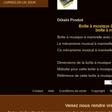
LIVREES EN UN JOUR
Détails Produit
Boîte à musique 
boîte à 
Boîte à musique à manivelle avec 
Le mécanisme musical à manivelle 
Ce mécanisme musical à manivelle 
Dimensions de la boîte à musique à
Mélodie pour cette boîte à musique
Référence de cette boîte à musiq
Contact
Aide
Conditions de vente
Copyright
M
Venez nous rendre vis