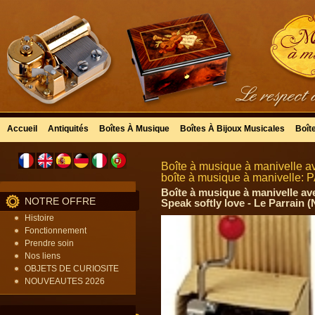
Accueil
Antiquités
Boîtes À Musique
Boîtes À Bijoux Musicales
Boît
Boîte à musique à manivelle a
boîte à musique à manivelle:
Boîte à musique à manivelle ave
NOTRE OFFRE
Speak softly love - Le Parrain 
Histoire
Fonctionnement
Prendre soin
Nos liens
OBJETS DE CURIOSITE
NOUVEAUTES 2026