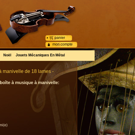
panier
mon compte
Noël
Jouets Mécaniques En Métal
à manivelle de 18 lames -
 boîte à musique à manivelle:
mi(e)