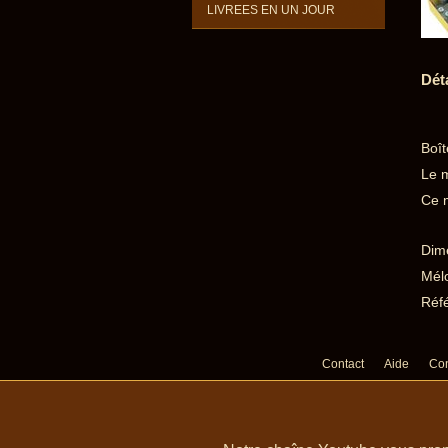
LIVREES EN UN JOUR
Dét
Boît
Le m
Ce m
Dime
Mélo
Réfé
Contact
Aide
Con