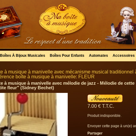
Boîtes À Bijoux Musicales
Boîtes Pour Enfants
Automates
Accessoires
te à musique à manivelle avec mécanisme musical traditionnel 
érence boîte à musique à manivelle: FLEUR
te à musique à manivelle avec mélodie de jazz - Mélodie de cette
tite fleur" (Sidney Bechet)
7
.00
€
T.T.C.
Produit indisponible.
Envoyer cette page à un(e) a
Partager