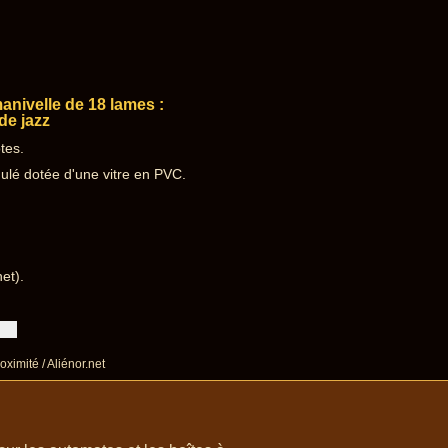
nivelle de 18 lames :
de jazz
tes.
ulé dotée d'une vitre en PVC.
et).
oximité / Aliénor.net