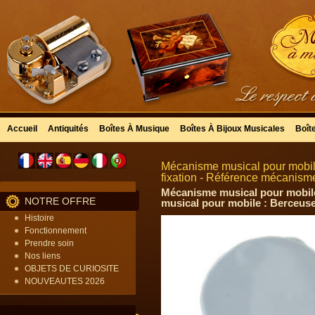
Accueil
Antiquités
Boîtes À Musique
Boîtes À Bijoux Musicales
Boît
Mécanisme musical pour mobil
fixation - Référence mécanism
Mécanisme musical pour mobile
NOTRE OFFRE
musical pour mobile : Berceus
Histoire
Fonctionnement
Prendre soin
Nos liens
OBJETS DE CURIOSITE
NOUVEAUTES 2026