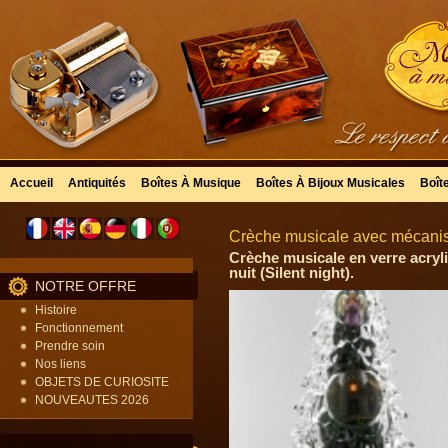
Accueil
Antiquités
Boîtes À Musique
Boîtes À Bijoux Musicales
Boît
Crèche musicale avec mécanis
Crèche musicale en verre acryl
nuit (Silent night).
NOTRE OFFRE
Histoire
Fonctionnement
Prendre soin
Nos liens
OBJETS DE CURIOSITE
NOUVEAUTES 2026