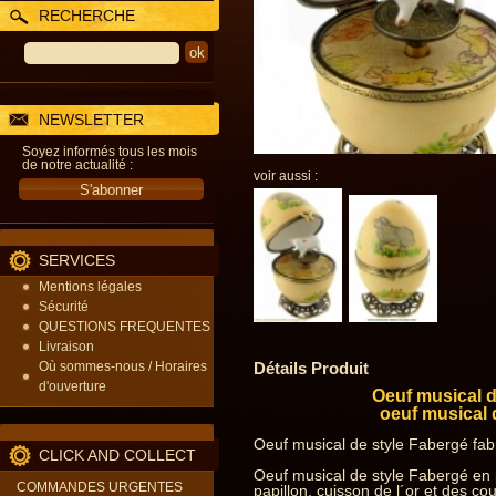
RECHERCHE
NEWSLETTER
Soyez informés tous les mois
de notre actualité :
voir aussi :
SERVICES
Mentions légales
Sécurité
QUESTIONS FREQUENTES
Livraison
Détails Produit
Où sommes-nous / Horaires
d'ouverture
Oeuf musical d
oeuf musical 
Oeuf musical de style Fabergé fab
CLICK AND COLLECT
Oeuf musical de style Fabergé en 
COMMANDES URGENTES
papillon, cuisson de l´or et des cou