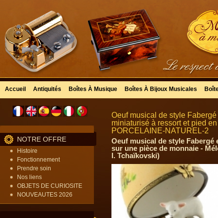
Accueil
Antiquités
Boîtes À Musique
Boîtes À Bijoux Musicales
Boît
Oeuf musical de style Fabergé
miniaturisé à ressort et pied e
PORCELAINE-NATUREL-2
NOTRE OFFRE
Oeuf musical de style Fabergé e
sur une pièce de monnaie - Mélo
Histoire
I. Tchaïkovski)
Fonctionnement
Prendre soin
Nos liens
OBJETS DE CURIOSITE
NOUVEAUTES 2026