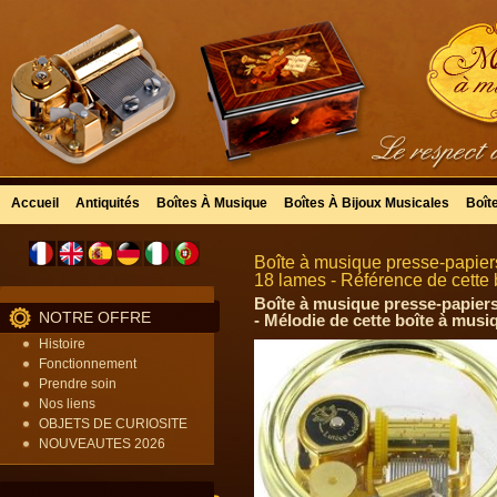
Accueil
Antiquités
Boîtes À Musique
Boîtes À Bijoux Musicales
Boît
Boîte à musique presse-papiers
18 lames - Référence de cette 
Boîte à musique presse-papiers
NOTRE OFFRE
- Mélodie de cette boîte à musi
Histoire
Fonctionnement
Prendre soin
Nos liens
OBJETS DE CURIOSITE
NOUVEAUTES 2026