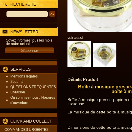
RECHERCHE
NEWSLETTER
voir aussi :
Soyez informés tous les mois
de notre actualité :
SERVICES
Mentions légales
Détails Produit
Sécurité
Boîte à musique presse-
QUESTIONS FREQUENTES
boîte à 
Livraison
Où sommes-nous / Horaires
Boîte à musique presse-papiers en 
d'ouverture
luxueuse.
La musique de cette boîte à musiqu
CLICK AND COLLECT
Dimensions de cette boîte à musiq
COMMANDES URGENTES