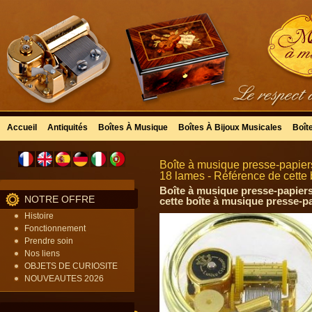
Accueil
Antiquités
Boîtes À Musique
Boîtes À Bijoux Musicales
Boît
Boîte à musique presse-papiers
18 lames - Référence de cette 
Boîte à musique presse-papiers
NOTRE OFFRE
cette boîte à musique presse-p
Histoire
Fonctionnement
Prendre soin
Nos liens
OBJETS DE CURIOSITE
NOUVEAUTES 2026