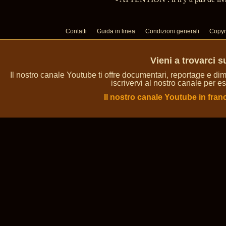
Contatti
Guida in linea
Condizioni generali
Copyr
Vieni a trovarci 
Il nostro canale Youtube ti offre documentari, reportage e dim
iscrivervi al nostro canale per es
Il nostro canale Youtube in fran