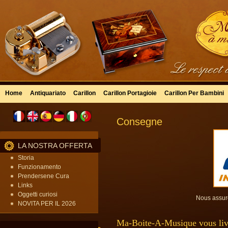
Home
Antiquariato
Carillon
Carillon Portagioie
Carillon Per Bambini
Consegne
LA NOSTRA OFFERTA
Storia
Funzionamento
Prendersene Cura
Links
Oggetti curiosi
Nous assuro
NOVITA PER IL 2026
Ma-Boite-A-Musique vous liv