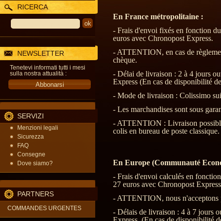
RICERCA
En France métropolitaine :
- Frais d'envoi fixés en fonction d
euros avec Chronopost Express.
- ATTENTION, en cas de règlement 
NEWSLETTER
chèque.
Tenetevi informati tutti i mesi
- Délai de livraison : 2 à 4 jours 
sulla nostra attualità :
Express (En cas de disponibilité de
- Mode de livraison : Colissimo su
- Les marchandises sont sous garant
SERVIZI
- ATTENTION : Livraison possible 
Menzioni legali
colis en bureau de poste classique.
Sicurezza
FAQ
Consegne
En Europe (Communauté Econom
Dove siamo?
- Frais d'envoi calculés en foncti
27 euros avec Chronopost Express
PARTNERS
- ATTENTION, nous n'acceptons pa
COMMANDES URGENTES
- Délais de livraison : 4 à 7 jours
Express. (En cas de disponibilité d