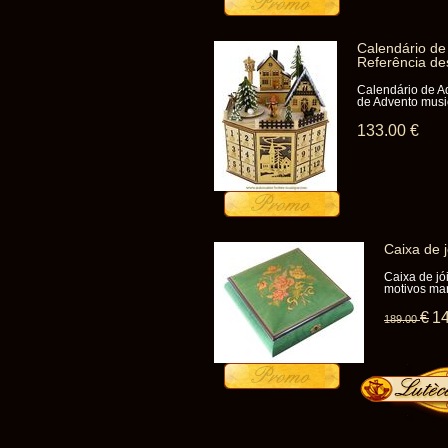
Calendário de
Referência de
Calendário de A
de Advento music
133
.00
€
Caixa de 
Caixa de jó
motivos mar
€
1
189
.00