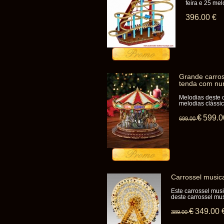
feira e 25 mel
396
.00
€
Grande carros
tenda com nu
Melodias deste c
melodias clássic
€
599
.0
699
.00
Carrossel musica
Este carrossel musi
deste carrossel mus
€
349
.00
389
.00