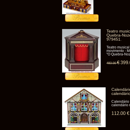
Teatro musi
Quebra-Noze
979451.
Teatro musica
movimento - M
"O Quebra-Nozes
€
399
483
.00
Calendári
calendári
Calendário
calendário 
112
.00
€