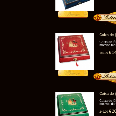
Caixa de 
Caixa de jó
motivos ma
€
1
189
.00
Caixa de 
Caixa de jó
motivos da
€
2
249
.00