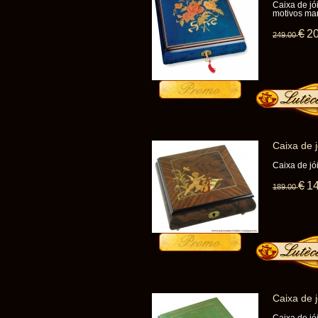
Caixa de jó
motivos mar
€
2
249
.00
Caixa de 
Caixa de j
€
1
189
.00
Caixa de 