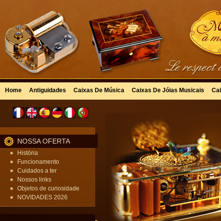
Home
Antiguidades
Caixas De Música
Caixas De Jóias Musicais
Cai
NOSSA OFERTA
História
Funcionamento
Cuidados a ter
Nossos links
Objetos de curiosidade
NOVIDADES 2026