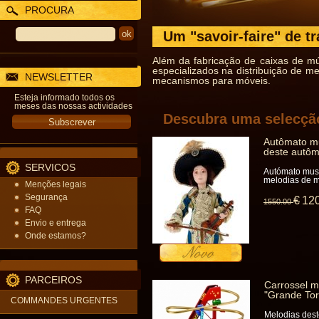
PROCURA
Um "savoir-faire" de tr
Além da fabricação de caixas de m
especializados na distribuição de 
NEWSLETTER
mecanismos para móveis.
Esteja informado todos os
meses das nossas actividades
Descubra uma selecção
Autômato mu
deste autôm
SERVICOS
Autómato musi
melodias de m
Menções legais
Segurança
€
12
1550
.00
FAQ
Envio e entrega
Onde estamos?
PARCEIROS
Carrossel m
"Grande Tor
COMMANDES URGENTES
Melodias dest