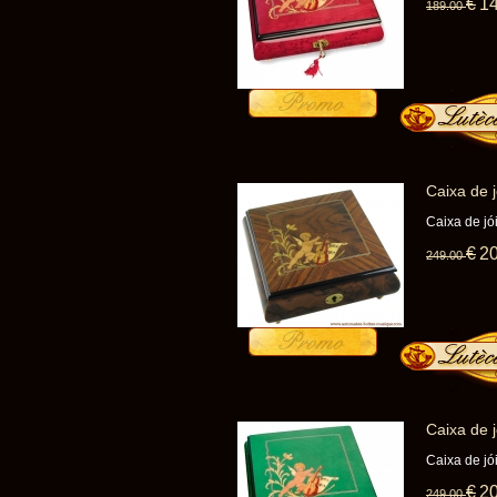
€
1
189
.00
Caixa de 
Caixa de j
€
2
249
.00
Caixa de 
Caixa de j
€
2
249
.00