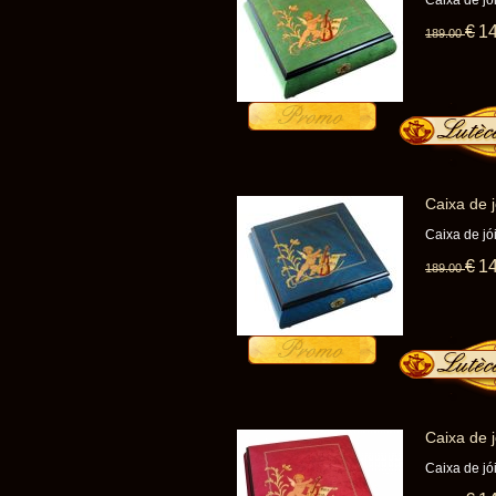
Caixa de j
€
1
189
.00
Caixa de 
Caixa de j
€
1
189
.00
Caixa de 
Caixa de j