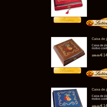
Caixa de 
Caixa de jó
motivo coel
€
1
189
.00
Caixa de 
Caixa de jó
motivo coel
€
1
189
.00