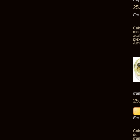
City
25
Em 
Cai
mec
aca
ple
A mú
d'a
25
Em 
Cai
de 
d'a