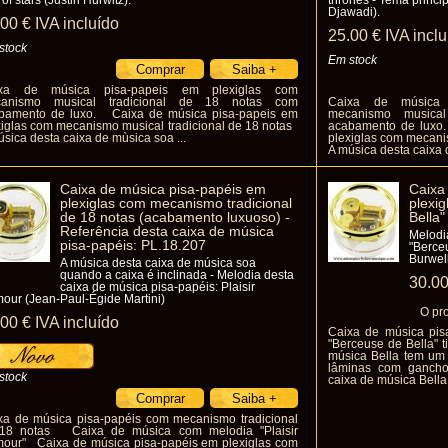
 of stars (Justin Hurwitz).
thrones - Tema princi
Djawadi).
.00
€
IVA incluído
25
.00
€
IVA inclu
stock
Em stock
xa de música pisa-papeis em plexiglas com
anismo musical tradicional de 18 notas com
Caixa de música 
bamento de luxo. Caixa de música pisa-papeis em
mecanismo musica
xiglas com mecanismo musical tradicional de 18 notas
acabamento de luxo
sica desta caixa de mùsica soa ...
plexiglas com mecani
A música desta caixa 
Caixa de música pisa-papéis em
Caixa
plexiglas com mecanismo tradicional
plexi
de 18 notas (acabamento luxuoso) -
Bella"
Referência desta caixa de música
Melodia
pisa-papéis: PL.18.207
"Berceu
Burwell
A música desta caixa de música soa
quando a caixa é inclinada - Melodia desta
30
.0
caixa de música pisa-papéis: Plaisir
mour (Jean-Paul-Égide Martini)
O pr
.00
€
IVA incluído
Caixa de música pis
"Berceuse de Bella" ti
música Bella tem um
lâminas com gancho
stock
caixa de música Bella :
xa de música pisa-papéis com mecanismo tradicional
18 notas Caixa de música com melodia "Plaisir
mour" Caixa de música pisa-papéis em plexiglas com