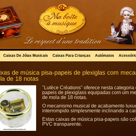
Caixas De Jóias Musicais
Caixas Para Crianças
Autómatos
Acessóri
ixas de música pisa-papeis de plexiglas com mec
la de 18 notas
"Lutèce Créations" oferece nesta categoria
papeis de plexiglass equipadas com um me
de mola de 18 notas.
O mecanismo musical de acabamento luxuo
interrompido simplesmente inclinando a ca
Estas caixas de música pisa-papeis são c
PVC transparente.