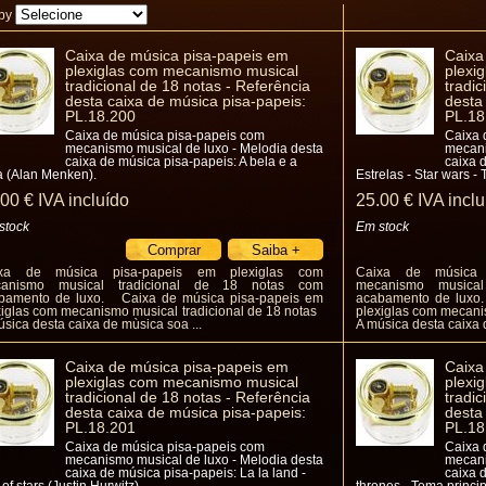
 by
Caixa de música pisa-papeis em
Caixa
plexiglas com mecanismo musical
plexi
tradicional de 18 notas - Referência
tradic
desta caixa de música pisa-papeis:
desta
PL.18.200
PL.18
Caixa de música pisa-papeis com
Caixa 
mecanismo musical de luxo - Melodia desta
mecani
caixa de música pisa-papeis: A bela e a
caixa 
a (Alan Menken).
Estrelas - Star wars -
.00
€
IVA incluído
25
.00
€
IVA inclu
stock
Em stock
xa de música pisa-papeis em plexiglas com
Caixa de música 
anismo musical tradicional de 18 notas com
mecanismo musica
bamento de luxo. Caixa de música pisa-papeis em
acabamento de luxo
xiglas com mecanismo musical tradicional de 18 notas
plexiglas com mecani
sica desta caixa de mùsica soa ...
A música desta caixa 
Caixa de música pisa-papeis em
Caixa
plexiglas com mecanismo musical
plexi
tradicional de 18 notas - Referência
tradic
desta caixa de música pisa-papeis:
desta
PL.18.201
PL.18
Caixa de música pisa-papeis com
Caixa 
mecanismo musical de luxo - Melodia desta
mecani
caixa de música pisa-papeis: La la land -
caixa 