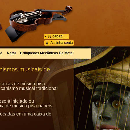
cabaz
A minha conta
os
Natal
Brinquedos Mecânicos De Metal
anismos musicais de
 caixas de música pisa-
canismo musical tradicional
so é iniciado ou
ixa de música pisa-papeis.
olocadas em uma caixa de