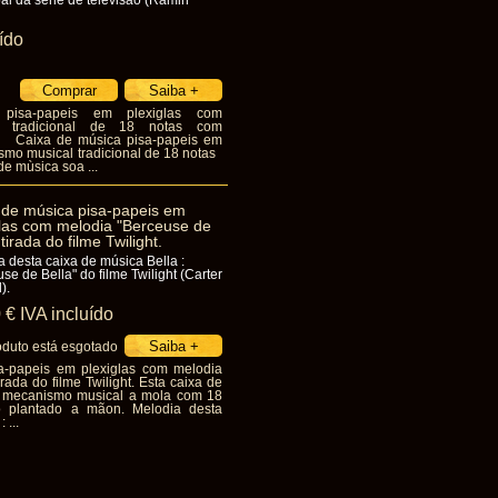
pal da série de televisão (Ramin
ído
pisa-papeis em plexiglas com
l tradicional de 18 notas com
. Caixa de música pisa-papeis em
smo musical tradicional de 18 notas
de mùsica soa ...
 de música pisa-papeis em
glas com melodia "Berceuse de
 tirada do filme Twilight.
 desta caixa de música Bella :
se de Bella" do filme Twilight (Carter
).
0
€
IVA incluído
oduto está esgotado
a-papeis em plexiglas com melodia
rada do filme Twilight. Esta caixa de
 mecanismo musical a mola com 18
 plantado a mãon. Melodia desta
 ...