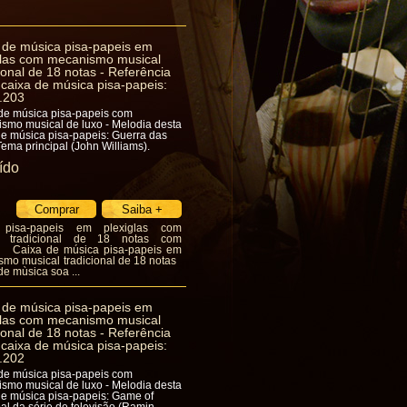
 de música pisa-papeis em
glas com mecanismo musical
ional de 18 notas - Referência
 caixa de música pisa-papeis:
.203
de música pisa-papeis com
smo musical de luxo - Melodia desta
de música pisa-papeis: Guerra das
 Tema principal (John Williams).
ído
pisa-papeis em plexiglas com
l tradicional de 18 notas com
. Caixa de música pisa-papeis em
smo musical tradicional de 18 notas
de mùsica soa ...
 de música pisa-papeis em
glas com mecanismo musical
ional de 18 notas - Referência
 caixa de música pisa-papeis:
.202
de música pisa-papeis com
smo musical de luxo - Melodia desta
de música pisa-papeis: Game of