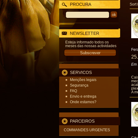
PROCURA
Sort
NEWSLETTER
Esteja informado todos os
meses das nossas actividades
Fer
25
Em 
SERVICOS
Cai
Menções legais
mec
aca
Segurança
ple
FAQ
A mú
Envio e entrega
Onde estamos?
PARCEIROS
COMMANDES URGENTES