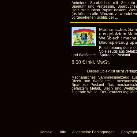
Animierte Sparbüchse mit Spieluhr
Spieluhr und Prinzessin. Sparbüchs
Holz mit buntem Papier beklebt. We
(es können alle Münzen verwendet we
vorgesehenen Schlitz der ...
Mechanisches Sam
aus gefalztem Metal
Weißblech : mecha
Blechspielzeug Spa
Beschreibung des me
Spielzeugs aus gefalzt
und Weißblech : Spardose Postamt.
8
.00
€
inkl. MwSt.
Dieses Objekt ist nicht verfüg
Mechanisches Sammlerspielzeug aus 
Blech und Weißblech : mechanisch
Spardose Postamt. Das mechanisch
gefalztem Metall, Blech und Weißblec
folgende Weise : Der Benutzer legt Mün
Kontakt
Hilfe
Allgemeine Bedingungen
Copyright