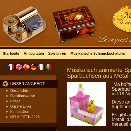
Startseite
Antiquitäten
Spieluhren
Musikalische Schmuckschatullen
Musikalisch animierte S
Sparbüchsen aus Metall 
UNSER ANGEBOT
"Ma boîte
Sparbüch
Geschichte
mit 18 No
Funktionsweise
Pflege
Diese an
hüpfende
Unsere Links
Kuriositäten
Es gibt 
NEUHEITEN 2026
Metall, 
herausfl