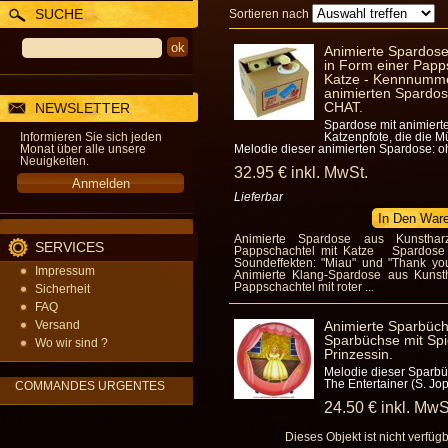
SUCHE
Sortieren nach
Animierte Spardose
in Form einer Papp
Katze - Kennnumme
animierten Spardo
CHAT.
NEWSLETTER
Spardose mit animier
Informieren Sie sich jeden
Katzenpfote, die die M
Monat über alle unsere
Melodie dieser animierten Spardose: o
Neuigkeiten.
32
.95
€
inkl. MwSt.
Lieferbar
Animierte Spardose aus Kunstha
SERVICES
Pappschachtel mit Katze Spardose 
Soundeffekten: "Miau" und "Thank y
Impressum
Animierte Klang-Spardose aus Kunst
Pappschachtel mit roter ...
Sicherheit
FAQ
Versand
Animierte Sparbüchs
Sparbüchse mit Spi
Wo wir sind ?
Prinzessin.
Melodie dieser Sparbüc
The Entertainer (S. Jop
COMMANDES URGENTES
24
.50
€
inkl. MwS
Dieses Objekt ist nicht verfüg