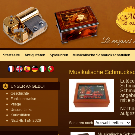
Startseite
Antiquitäten
Spieluhren
Musikalische Schmuckschatullen
Musikalische Schmucksch
Lutèce
Schmuc
UNSER ANGEBOT
Schmuc
Geschichte
angebr
Funktionsweise
mit ei
Pflege
Nachde
Unsere Links
aufgez
Kuriositäten
NEUHEITEN 2026
Sortieren nach
Musikalische Schmu