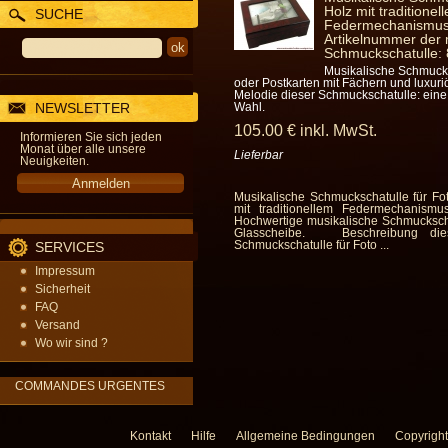
Holz mit traditionel
SUCHE
Federmechanismus 
Artikelnummer der 
Schmuckschatulle: 
Musikalische Schmucks
oder Postkarten mit Fächern und luxuri
Melodie dieser Schmuckschatulle: ein
NEWSLETTER
Wahl.
105
.00
€
inkl. MwSt.
Informieren Sie sich jeden
Monat über alle unsere
Lieferbar
Neuigkeiten.
Musikalische Schmuckschatulle für Fo
mit traditionellem Federmechanis
Hochwertige musikalische Schmuckscha
Glasscheibe. Beschreibung dies
Schmuckschatulle für Foto ...
SERVICES
Impressum
Sicherheit
FAQ
Versand
Wo wir sind ?
COMMANDES URGENTES
Kontakt
Hilfe
Allgemeine Bedingungen
Copyright