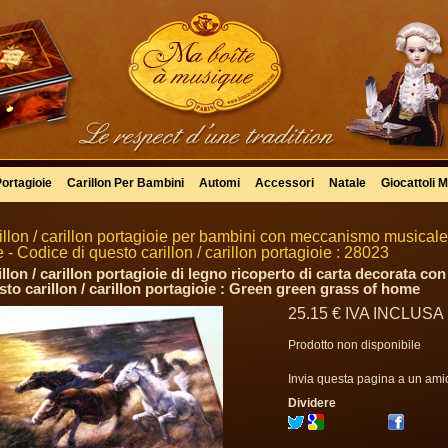
Portagioie
Carillon Per Bambini
Automi
Accessori
Natale
Giocattoli M
illon / carillon portagioie per bambini con meccanismo musicale 
 - Codice di questo carillon / carillon portagioie : 28023
llon / carillon portagioie di legno ricoperto di carta decorata co
sto carillon / carillon portagioie : Green green grass of home
25
.15
€
IVA INCLUSA
Prodotto non disponibile
Invia questa pagina a un ami
Dividere