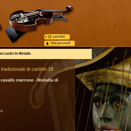
carrello
mio account
eccanici In Metallo
tradizionale di carillon 18
n cavallo marrone - Melodia di
co