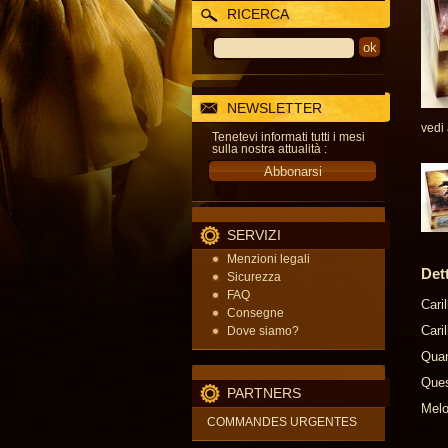
RICERCA
NEWSLETTER
vedi
Tenetevi informati tutti i mesi
sulla nostra attualità :
SERVIZI
Menzioni legali
Det
Sicurezza
FAQ
Cari
Consegne
Caril
Dove siamo?
Quan
Ques
PARTNERS
Melo
COMMANDES URGENTES