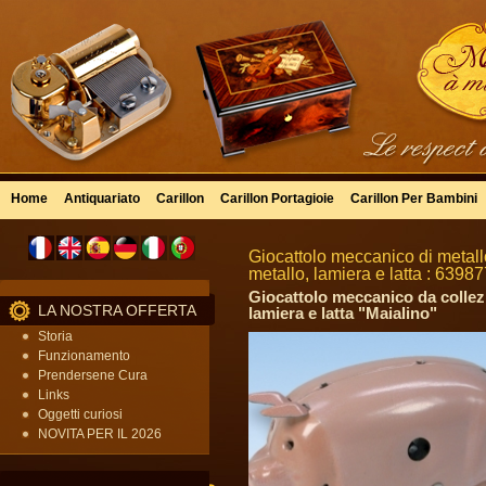
Home
Antiquariato
Carillon
Carillon Portagioie
Carillon Per Bambini
Giocattolo meccanico di metallo
metallo, lamiera e latta : 6398
Giocattolo meccanico da collezio
LA NOSTRA OFFERTA
lamiera e latta "Maialino"
Storia
Funzionamento
Prendersene Cura
Links
Oggetti curiosi
NOVITA PER IL 2026