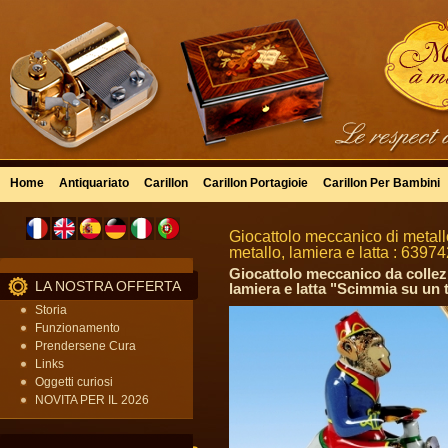
Home
Antiquariato
Carillon
Carillon Portagioie
Carillon Per Bambini
Giocattolo meccanico di metallo
metallo, lamiera e latta : 6397
Giocattolo meccanico da collezio
LA NOSTRA OFFERTA
lamiera e latta "Scimmia su un t
Storia
Funzionamento
Prendersene Cura
Links
Oggetti curiosi
NOVITA PER IL 2026