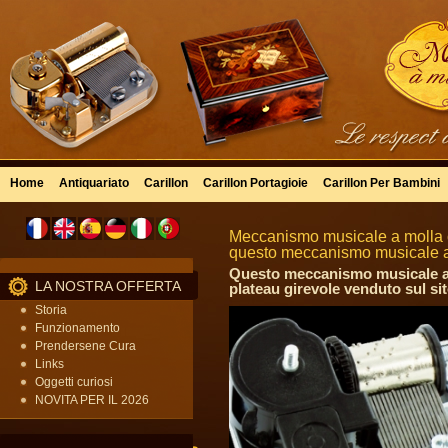
Home
Antiquariato
Carillon
Carillon Portagioie
Carillon Per Bambini
Meccanismo musicale a molla co
questo meccanismo musicale a
Questo meccanismo musicale a m
LA NOSTRA OFFERTA
plateau girevole venduto sul si
Storia
Funzionamento
Prendersene Cura
Links
Oggetti curiosi
NOVITA PER IL 2026