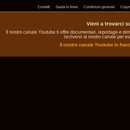
Contatti
Guida in linea
Condizioni generali
Copyr
Vieni a trovarci 
Il nostro canale Youtube ti offre documentari, reportage e dim
iscrivervi al nostro canale per es
Il nostro canale Youtube in fran